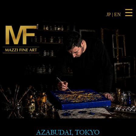
☰
JP
|
EN
AZABUDAI, TOKYO