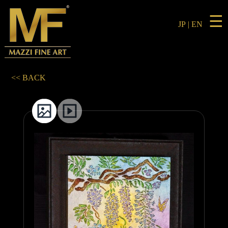
☰
JP
|
EN
<< BACK