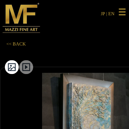
☰
JP
|
EN
<< BACK