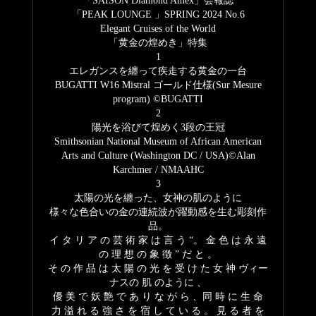
「PEAK LOUNGE 」SPRING 2024 No.6
Elegant Cruises of the World
「黄金の煌めき」特集
1
エレガンスを纏って疾走する黄金の一台
BUGATTI W16 Mistral ゴールド仕様(Sur Mesure
program) ©BUGATTI
2
陽光を浴びて煌めく3段の王冠
Smithsonian National Museum of African American
Arts and Culture (Washington DC / USA)©Alan
Karchmer / NMAAHC
3
太陽の光を纏った、女神の肌のように
様々な色合いの金の連続波が躍動感を生む彫刻作
品。
イ タ リ ア の 芸 術 家 は 言 う “。 金 色 は 永 遠
の 理 想 の 象 徴 ” だ と 。
そ の 作 品 は 太 陽 の 光 を 受 け た 女 神 ヴィー
ナスの 肌 のように 、
優 美 で 妖 艶 で あ り な が ら 、同 時 に 生 命
力 溢 れ る 強 さ を 宿 し て い る 。 見 る 者 を