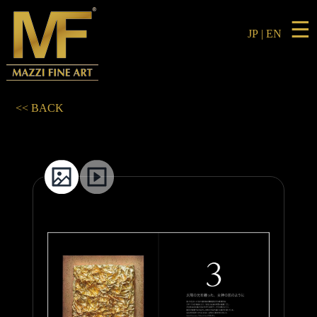
☰
JP
|
EN
<< BACK