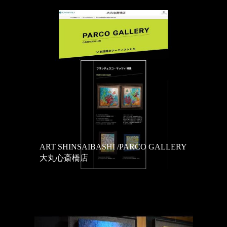
ART SHINSAIBASHI /PARCO GALLERY
大丸心斎橋店