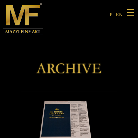
☰
JP
|
EN
ARCHIVE