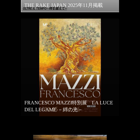
THE RAKE JAPAN 2025年11月掲載
FRANCESCO MAZZI特別展 LA LUCE
DEL LEGAME －絆の光－