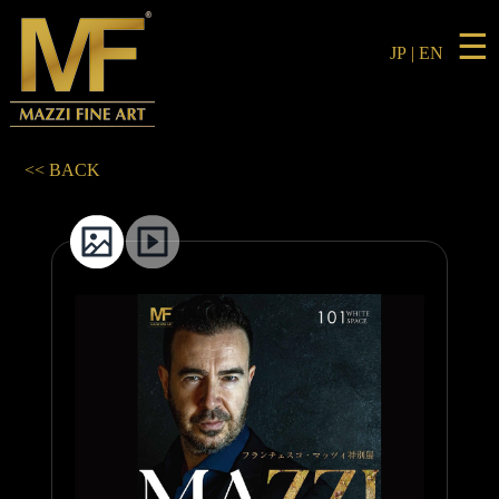
☰
JP
|
EN
<< BACK